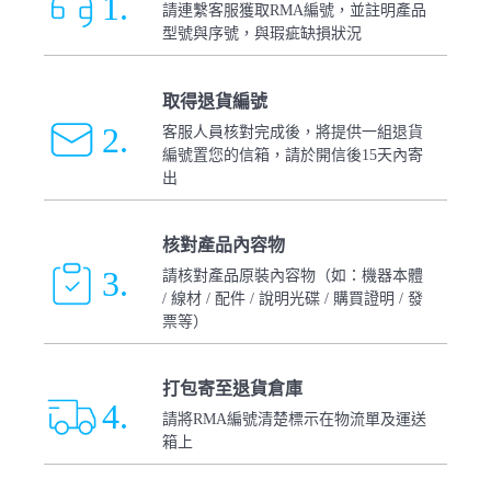
1.
請連繫客服獲取RMA編號，並註明產品
型號與序號，與瑕疵缺損狀況
取得退貨編號
2.
客服人員核對完成後，將提供一組退貨
編號置您的信箱，請於開信後15天內寄
出
核對產品內容物
3.
請核對產品原裝內容物（如：機器本體
/ 線材 / 配件 / 說明光碟 / 購買證明 / 發
票等）
打包寄至退貨倉庫
4.
請將RMA編號清楚標示在物流單及運送
箱上