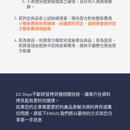
人為使用或安裝錯誤之破壞，及任何人為損壞痕
跡。
若判定商品有上述缺損情事，將向買方酌收整新費用
※整新費用依照損壞、缺漏情形而定，屆時將會提供買
方整新費用明細表
若為換貨，則將買方匯款完成後寄出商品；若為退貨，
則將直接由退款中扣除該筆費用，匯款手續費也將由買
方負擔
EZ Dupe不斷研發拷貝機相關技術，讓客戶在資料
拷貝能有更好的選擇。
如果您的企業需要更好的產品來解決資料拷貝或備
份問題，請留下EMAIL我們將以最快的方式與您分
享第一手訊息