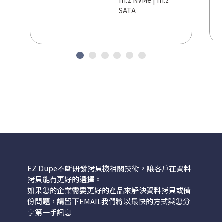
m.2 NVMe | m.2
SATA
EZ Dupe不斷研發拷貝機相關技術，讓客戶在資料
拷貝能有更好的選擇。
如果您的企業需要更好的產品來解決資料拷貝或備
份問題，請留下EMAIL我們將以最快的方式與您分
享第一手訊息