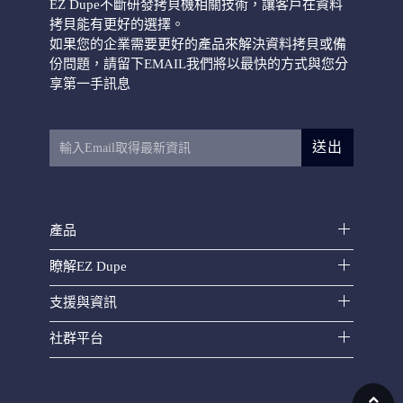
EZ Dupe不斷研發拷貝機相關技術，讓客戶在資料
拷貝能有更好的選擇。
如果您的企業需要更好的產品來解決資料拷貝或備
份問題，請留下EMAIL我們將以最快的方式與您分
HD Leopardo硬碟拷貝機
享第一手訊息
送出
產品
HD CyCLONE600硬碟拷貝機
瞭解EZ Dupe
支援與資訊
社群平台