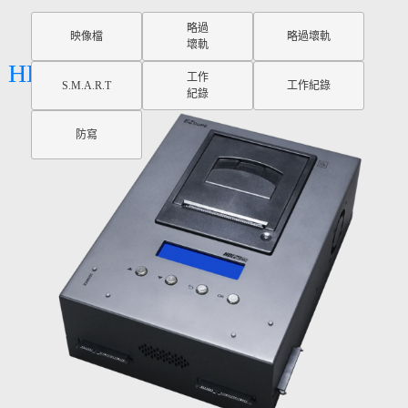
略過
映像檔
略過壞軌
壞軌
HD Pal Pro
工作
S.M.A.R.T
工作紀錄
紀錄
防寫