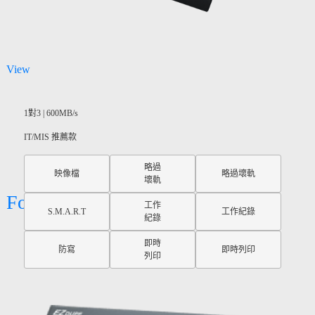
View
1對3 | 600MB/s
IT/MIS 推薦款
略過
映像檔
略過壞軌
壞軌
Forensic Holmes 221B
工作
S.M.A.R.T
工作紀錄
紀錄
即時
防寫
即時列印
列印