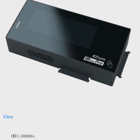
View
1對3 | 300MB/s