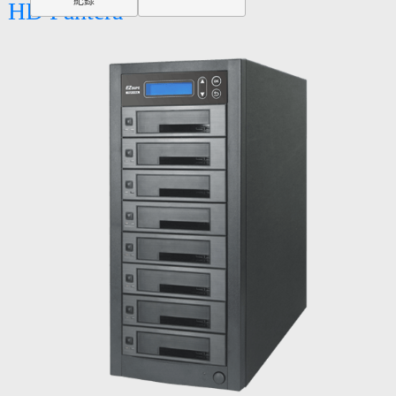
紀錄
HD Pantera