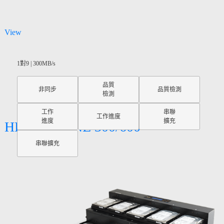
View
1對9 | 300MB/s
品質
非同步
品質檢測
檢測
工作
串聯
工作進度
進度
擴充
HD CyCLONE 300/600
串聯擴充